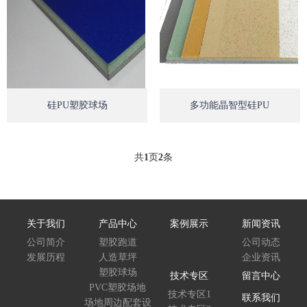
Open
Op
硅PU塑胶球场
多功能晶智型硅PU
共
1
页
2
条
关于我们
产品中心
案例展示
新闻资讯
公司简介
塑胶跑道
公司动态
发展历程
人造草坪
企业资讯
塑胶球场
技术专区
留言中心
PVC塑胶场地
技术专区1
联系我们
场地周边配套设