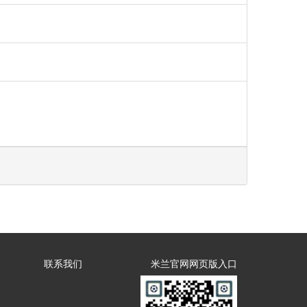
联系我们
米兰官网网页版入口