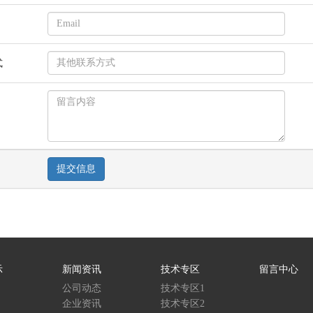
式
示
新闻资讯
技术专区
留言中心
公司动态
技术专区1
企业资讯
技术专区2