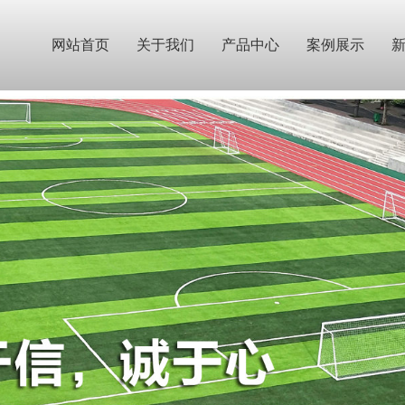
网站首页
关于我们
产品中心
案例展示