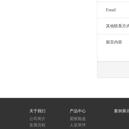
Email
其他联系方
留言内容
关于我们
产品中心
案例展
公司简介
塑胶跑道
发展历程
人造草坪