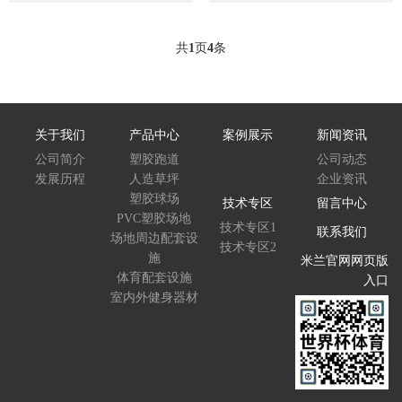
共
1
页
4
条
关于我们
产品中心
案例展示
新闻资讯
公司简介
塑胶跑道
公司动态
发展历程
人造草坪
企业资讯
塑胶球场
技术专区
留言中心
PVC塑胶场地
技术专区1
联系我们
场地周边配套设
技术专区2
施
米兰官网网页版
体育配套设施
入口
室内外健身器材