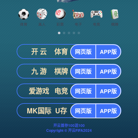
VIP
体育
送28
VIP
棋牌
VIP
开 云
体育
网页版
APP版
送28
电竞
U取
九 游
棋牌
网页版
APP版
VIP
U存
爱游戏
电竞
网页版
APP版
U取
MK国际
U存
网页版
APP版
开云首存100送100
Copyright © 开云FIFA2024